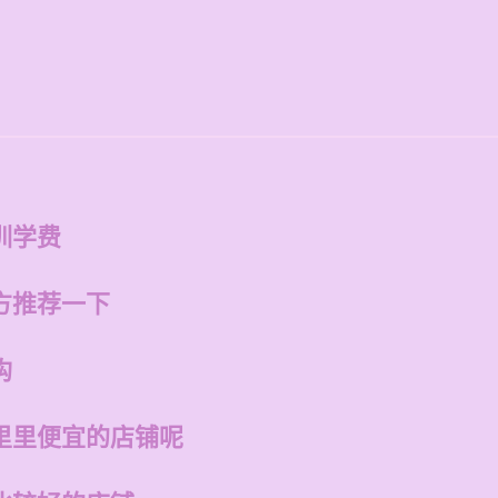
训学费
方推荐一下
构
里里便宜的店铺呢